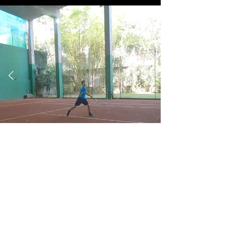
DEVOLUÇÃO
Efetividade Geral: 40%
% acerto: 66%
% acerto forehand: 67%