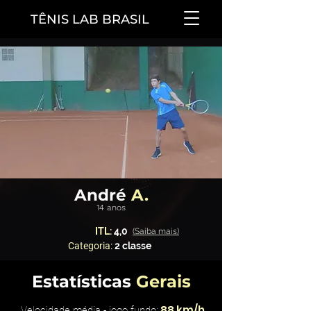
TÊNIS LAB BRASIL
André
A.
14 anos
ITL:
4,0
(Saiba mais)
Categoria:
2 classe
Estatísticas
Gerais
88 km/h
Velocidade média - jogo fundo: