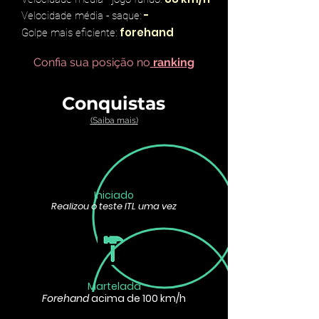
-
Velocidade média - saque:
forehand
Golpe mais eficiente:
Confia sua posição no
ranking
Conquistas
(Saiba mais)
Iniciado
Realizou o teste ITL uma vez
Martelada
Forehand
acima de 100 km/h