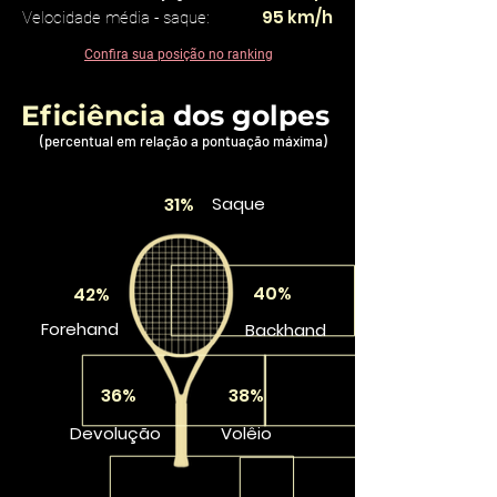
95 km/h
Velocidade média - saque:
Confira sua posição no ranking
Eficiência
dos golpes
(percentual em relação a pontuação máxima)
31%
Saque
40%
42%
Forehand
Backhand
36%
38%
Devolução
Volêio