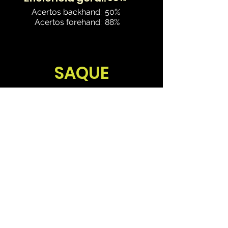
Acertos backhand:
50%
Acertos forehand:
88%
SAQUE